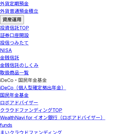
外貨定期預金
外貨普通預金積立
資産運用
投資信託
TOP
証券口座開設
投信つみたて
NISA
金銭信託
金銭信託のしくみ
取扱商品一覧
iDeCo・国民年金基金
iDeCo（個人型確定拠出年金）
国民年金基金
ロボアドバイザー
クラウドファンディング
TOP
WealthNavi for イオン銀行（ロボアドバイザー）
funds
まいクラウドファンディング