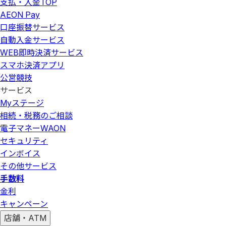
支払・入金
TOP
AEON Pay
口座振替サービス
自動入金サービス
WEB即時決済サービス
スマホ決済アプリ
公営競技
サービス
Myステージ
相続・税務のご相談
電子マネーWAON
セキュリティ
インボイス
その他サービス
手数料
金利
キャンペーン
店舗・ATM