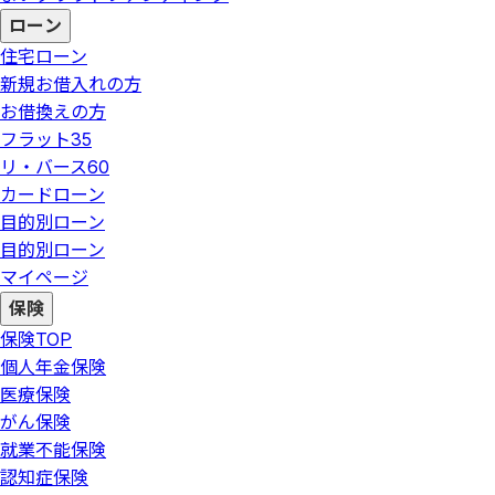
ローン
住宅ローン
新規お借入れの方
お借換えの方
フラット35
リ・バース60
カードローン
目的別ローン
目的別ローン
マイページ
保険
保険
TOP
個人年金保険
医療保険
がん保険
就業不能保険
認知症保険