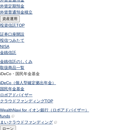
外貨普通預金
外貨定期預金
外貨普通預金積立
資産運用
投資信託
TOP
証券口座開設
投信つみたて
NISA
金銭信託
金銭信託のしくみ
取扱商品一覧
iDeCo・国民年金基金
iDeCo（個人型確定拠出年金）
国民年金基金
ロボアドバイザー
クラウドファンディング
TOP
WealthNavi for イオン銀行（ロボアドバイザー）
funds
まいクラウドファンディング
ローン