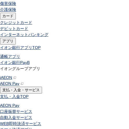
傷害保険
介護保険
カード
クレジットカード
デビットカード
インターネットバンキング
アプリ
イオン銀行アプリ
TOP
通帳アプリ
イオン銀行PayB
イオングループアプリ
iAEON
AEON Pay
支払・入金・サービス
支払・入金
TOP
AEON Pay
口座振替サービス
自動入金サービス
WEB即時決済サービス