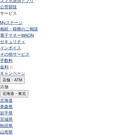
スマホ決済アプリ
公営競技
サービス
Myステージ
相続・税務のご相談
電子マネーWAON
セキュリティ
インボイス
その他サービス
手数料
金利
キャンペーン
店舗・ATM
店舗
北海道・東北
北海道
青森県
岩手県
宮城県
秋田県
山形県