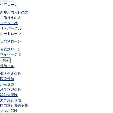
住宅ローン
新規お借入れの方
お借換えの方
フラット35
リ・バース60
カードローン
目的別ローン
目的別ローン
マイページ
保険
保険
TOP
個人年金保険
医療保険
がん保険
就業不能保険
認知症保険
海外旅行保険
国内旅行傷害保険
スマホ保険