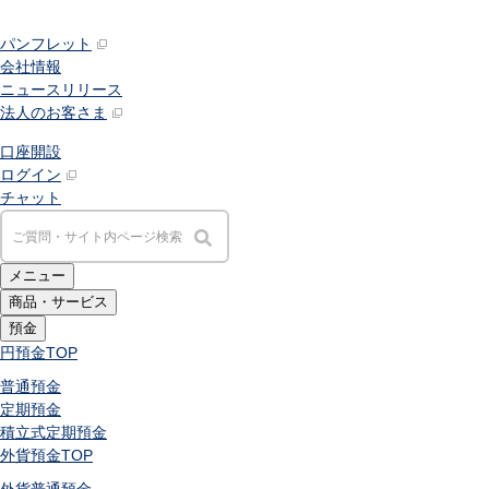
パンフレット
会社情報
ニュースリリース
法人のお客さま
口座開設
ログイン
チャット
メニュー
商品・サービス
預金
円預金
TOP
普通預金
定期預金
積立式定期預金
外貨預金
TOP