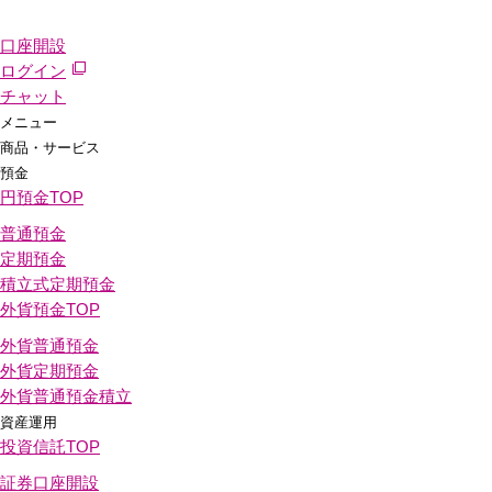
口座開設
ログイン
チャット
メニュー
商品・サービス
預金
円預金
TOP
普通預金
定期預金
積立式定期預金
外貨預金
TOP
外貨普通預金
外貨定期預金
外貨普通預金積立
資産運用
投資信託
TOP
証券口座開設