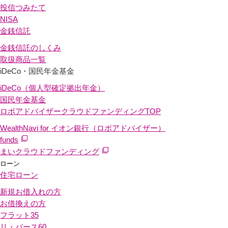
投信つみたて
NISA
金銭信託
金銭信託のしくみ
取扱商品一覧
iDeCo・国民年金基金
iDeCo（個人型確定拠出年金）
国民年金基金
ロボアドバイザークラウドファンディング
TOP
WealthNavi for イオン銀行（ロボアドバイザー）
funds
まいクラウドファンディング
ローン
住宅ローン
新規お借入れの方
お借換えの方
フラット35
リ・バース60