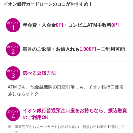
イオン銀行カードローンのココがおすすめ！
ポイント
年会費・入会金
0円
・コンビニATM手数料
0円
1
ポイント
毎月のご返済・お借入れも
1,000円
～ご利用可能
2
ポイント
選べる返済方法
3
ATMでも、他金融機関の口座引落しも、イオン銀行口座引
落しならオトク！
イオン銀行普通預金口座をお持ちなら、振込融資
ポイント
4
のご利用OK
※
審査完了からローンカードお受取り前の、新規お申込時の1回限りで
す。