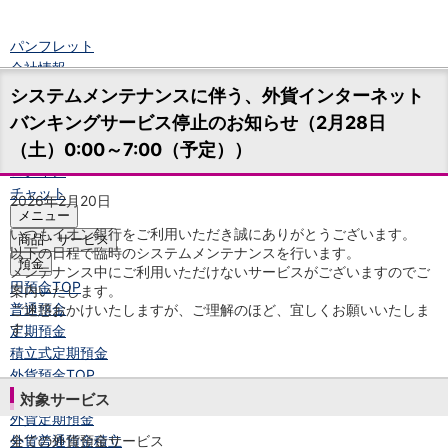
パンフレット
会社情報
ニュースリリース
システムメンテナンスに伴う、外貨インターネット
法人のお客さま
バンキングサービス停止のお知らせ（2月28日
（土）0:00～7:00（予定））
口座開設
ログイン
チャット
2026年2月20日
メニュー
いつもイオン銀行をご利用いただき誠にありがとうございます。
商品・サービス
以下の日程で臨時のシステムメンテナンスを行います。
預金
メンテナンス中にご利用いただけないサービスがございますのでご
円預金
TOP
案内いたします。
普通預金
ご迷惑おかけいたしますが、ご理解のほど、宜しくお願いいたしま
す。
定期預金
積立式定期預金
外貨預金
TOP
外貨普通預金
対象サービス
外貨定期預金
外貨普通預金積立
全ての外貨預金サービス