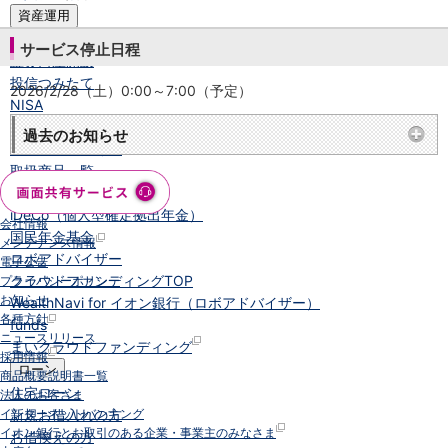
資産運用
投資信託
TOP
サービス停止日程
証券口座開設
投信つみたて
2026/2/28（土）0:00～7:00（予定）
NISA
金銭信託
過去のお知らせ
金銭信託のしくみ
取扱商品一覧
iDeCo・国民年金基金
iDeCo（個人型確定拠出年金）
会社情報
国民年金基金
メンテナンス情報
ロボアドバイザー
電子公告
クラウドファンディング
TOP
プライバシーポリシー
お知らせ
WealthNavi for イオン銀行（ロボアドバイザー）
各種方針
funds
ニュースリリース
まいクラウドファンディング
採用情報
ローン
商品概要説明書一覧
住宅ローン
法人のお客さま
新規お借入れの方
インターネットバンキング
イオン銀行とお取引のある企業・事業主のみなさま
お借換えの方