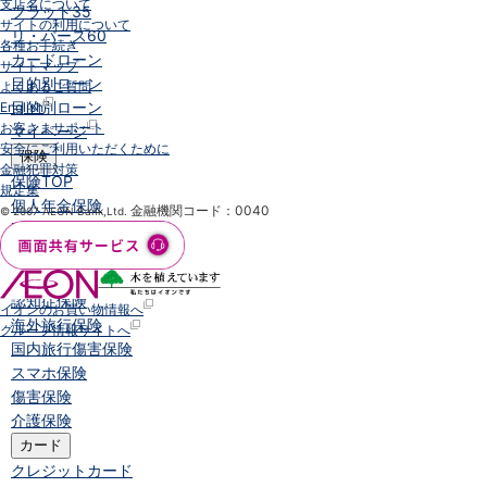
支店名について
フラット35
サイトの利用について
リ・バース60
各種お手続き
カードローン
サイトマップ
目的別ローン
よくあるご質問
目的別ローン
English
お客さまサポート
マイページ
安全にご利用いただくために
保険
金融犯罪対策
保険
TOP
規定集
個人年金保険
金融機関コード：0040
© 2007 AEON Bank,Ltd.
医療保険
がん保険
就業不能保険
認知症保険
イオンのお買い物情報へ
海外旅行保険
グループ情報サイトへ
国内旅行傷害保険
スマホ保険
傷害保険
介護保険
カード
クレジットカード