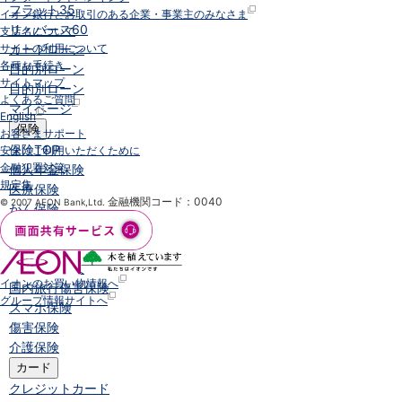
フラット35
イオン銀行とお取引のある企業・事業主のみなさま
リ・バース60
支店名について
カードローン
サイトの利用について
各種お手続き
目的別ローン
サイトマップ
目的別ローン
よくあるご質問
マイページ
English
保険
お客さまサポート
保険
TOP
安全にご利用いただくために
金融犯罪対策
個人年金保険
規定集
医療保険
金融機関コード：0040
© 2007 AEON Bank,Ltd.
がん保険
就業不能保険
認知症保険
海外旅行保険
イオンのお買い物情報へ
国内旅行傷害保険
グループ情報サイトへ
スマホ保険
傷害保険
介護保険
カード
クレジットカード