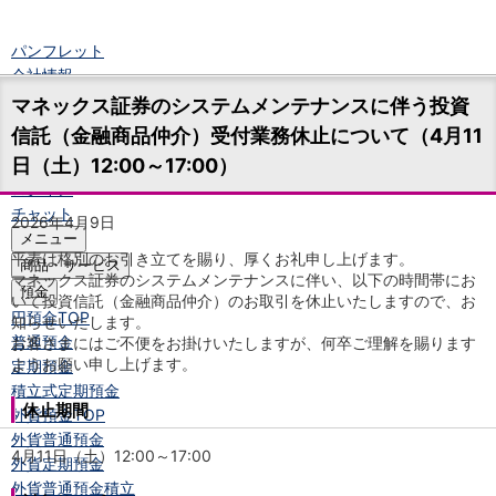
パンフレット
会社情報
ニュースリリース
マネックス証券のシステムメンテナンスに伴う投資
法人のお客さま
信託（金融商品仲介）受付業務休止について（4月11
日（土）12:00～17:00）
口座開設
ログイン
チャット
2026年4月9日
メニュー
平素は格別のお引き立てを賜り、厚くお礼申し上げます。
商品・サービス
マネックス証券のシステムメンテナンスに伴い、以下の時間帯にお
預金
いて投資信託（金融商品仲介）のお取引を休止いたしますので、お
円預金
TOP
知らせいたします。
普通預金
お客さまにはご不便をお掛けいたしますが、何卒ご理解を賜ります
ようお願い申し上げます。
定期預金
積立式定期預金
休止期間
外貨預金
TOP
外貨普通預金
4月11日（土）12:00～17:00
外貨定期預金
外貨普通預金積立