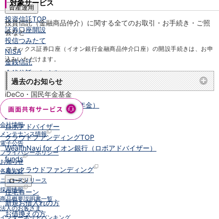
対象サービス
資産運用
投資信託
TOP
投資信託（金融商品仲介）に関する全てのお取引・お手続き・ご照
証券口座開設
会など
投信つみたて
マネックス証券口座（イオン銀行金融商品仲介口座）の開設手続きは、お申
NISA
込みいただけます。
金銭信託
金銭信託のしくみ
過去のお知らせ
取扱商品一覧
iDeCo・国民年金基金
iDeCo（個人型確定拠出年金）
国民年金基金
会社情報
ロボアドバイザー
メンテナンス情報
クラウドファンディング
TOP
電子公告
WealthNavi for イオン銀行（ロボアドバイザー）
プライバシーポリシー
funds
お知らせ
まいクラウドファンディング
各種方針
ニュースリリース
ローン
採用情報
住宅ローン
商品概要説明書一覧
新規お借入れの方
法人のお客さま
お借換えの方
インターネットバンキング