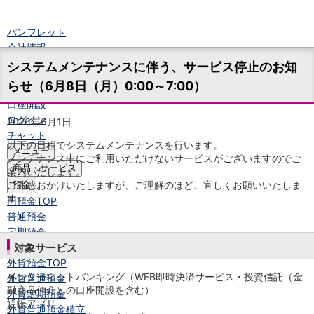
パンフレット
会社情報
ニュースリリース
システムメンテナンスに伴う、サービス停止のお知
法人のお客さま
らせ（6月8日（月）0:00～7:00）
口座開設
ログイン
2026年6月1日
チャット
以下の日程でシステムメンテナンスを行います。
メニュー
メンテナンス中にご利用いただけないサービスがございますのでご
商品・サービス
案内いたします。
ご迷惑おかけいたしますが、ご理解のほど、宜しくお願いいたしま
預金
す。
円預金
TOP
普通預金
定期預金
積立式定期預金
対象サービス
外貨預金
TOP
インターネットバンキング（WEB即時決済サービス・投資信託（金
外貨普通預金
融商品仲介）の口座開設を含む）
外貨定期預金
通帳アプリ
外貨普通預金積立