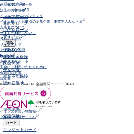
フラット35
商品概要説明書一覧
リ・バース60
法人のお客さま
インターネットバンキング
カードローン
イオン銀行とお取引のある企業・事業主のみなさま
目的別ローン
支店名について
目的別ローン
サイトの利用について
マイページ
各種お手続き
保険
サイトマップ
保険
TOP
よくあるご質問
English
個人年金保険
お客さまサポート
医療保険
安全にご利用いただくために
がん保険
金融犯罪対策
就業不能保険
規定集
認知症保険
金融機関コード：0040
© 2007 AEON Bank,Ltd.
海外旅行保険
国内旅行傷害保険
スマホ保険
傷害保険
イオンのお買い物情報へ
介護保険
グループ情報サイトへ
カード
クレジットカード