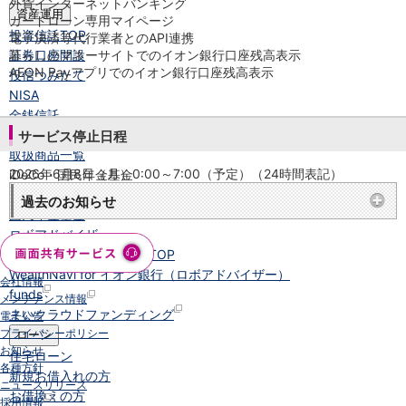
外貨インターネットバンキング
資産運用
カードローン専用マイページ
投資信託
TOP
電子決済等代行業者とのAPI連携
証券口座開設
暮らしのマネーサイトでのイオン銀行口座残高表示
AEON Payアプリでのイオン銀行口座残高表示
投信つみたて
NISA
金銭信託
金銭信託のしくみ
サービス停止日程
取扱商品一覧
2026年6月8日（月）0:00～7:00（予定）（24時間表記）
iDeCo・国民年金基金
iDeCo（個人型確定拠出年金）
過去のお知らせ
国民年金基金
ロボアドバイザー
クラウドファンディング
TOP
WealthNavi for イオン銀行（ロボアドバイザー）
会社情報
funds
メンテナンス情報
まいクラウドファンディング
電子公告
プライバシーポリシー
ローン
お知らせ
住宅ローン
各種方針
新規お借入れの方
ニュースリリース
お借換えの方
採用情報