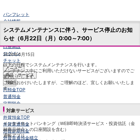
パンフレット
会社情報
ニュースリリース
システムメンテナンスに伴う、サービス停止のお知
法人のお客さま
らせ（6月22日（月）0:00～7:00）
口座開設
ログイン
2026年6月15日
チャット
以下の日程でシステムメンテナンスを行います。
メニュー
メンテナンス中にご利用いただけないサービスがございますのでご
商品・サービス
案内いたします。
ご迷惑おかけいたしますが、ご理解のほど、宜しくお願いいたしま
預金
す。
円預金
TOP
普通預金
定期預金
積立式定期預金
対象サービス
外貨預金
TOP
インターネットバンキング（WEB即時決済サービス・投資信託（金
外貨普通預金
融商品仲介）の口座開設を含む）
外貨定期預金
通帳アプリ
外貨普通預金積立