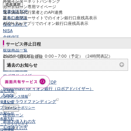
外貨インターネットバンキング
資産運用
カードローン専用マイページ
投資信託
TOP
電子決済等代行業者とのAPI連携
証券口座開設
暮らしのマネーサイトでのイオン銀行口座残高表示
AEON Payアプリでのイオン銀行口座残高表示
投信つみたて
NISA
金銭信託
金銭信託のしくみ
サービス停止日程
取扱商品一覧
2026年6月22日（月）0:00～7:00（予定）（24時間表記）
iDeCo・国民年金基金
iDeCo（個人型確定拠出年金）
過去のお知らせ
国民年金基金
ロボアドバイザー
クラウドファンディング
TOP
WealthNavi for イオン銀行（ロボアドバイザー）
会社情報
funds
メンテナンス情報
まいクラウドファンディング
電子公告
プライバシーポリシー
ローン
お知らせ
住宅ローン
各種方針
新規お借入れの方
ニュースリリース
お借換えの方
採用情報