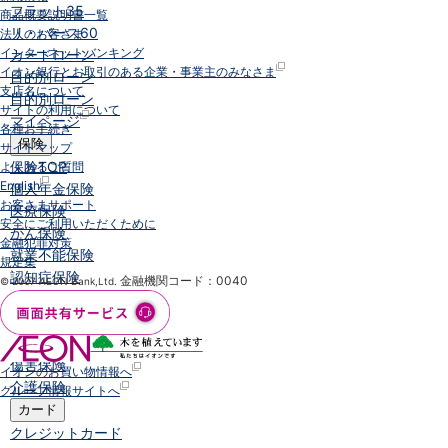
フラット35
商品概要説明書一覧
リ・バース60
法人のお客さま
インターネットバンキング
カードローン
イオン銀行とお取引のある企業・事業主のみなさま
目的別ローン
支店名について
目的別ローン
サイトの利用について
マイページ
各種お手続き
保険
サイトマップ
保険
TOP
よくあるご質問
English
個人年金保険
お客さまサポート
医療保険
安全にご利用いただくために
がん保険
金融犯罪対策
就業不能保険
規定集
認知症保険
金融機関コード：0040
© 2007 AEON Bank,Ltd.
海外旅行保険
国内旅行傷害保険
スマホ保険
傷害保険
イオンのお買い物情報へ
介護保険
グループ情報サイトへ
カード
クレジットカード