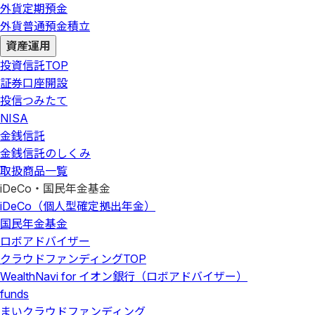
外貨定期預金
外貨普通預金積立
資産運用
投資信託
TOP
証券口座開設
投信つみたて
NISA
金銭信託
金銭信託のしくみ
取扱商品一覧
iDeCo・国民年金基金
iDeCo（個人型確定拠出年金）
国民年金基金
ロボアドバイザー
クラウドファンディング
TOP
WealthNavi for イオン銀行（ロボアドバイザー）
funds
まいクラウドファンディング