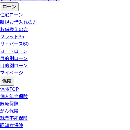
ローン
住宅ローン
新規お借入れの方
お借換えの方
フラット35
リ・バース60
カードローン
目的別ローン
目的別ローン
マイページ
保険
保険
TOP
個人年金保険
医療保険
がん保険
就業不能保険
認知症保険