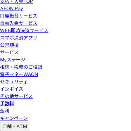
支払・入金
TOP
AEON Pay
口座振替サービス
自動入金サービス
WEB即時決済サービス
スマホ決済アプリ
公営競技
サービス
Myステージ
相続・税務のご相談
電子マネーWAON
セキュリティ
インボイス
その他サービス
手数料
金利
キャンペーン
店舗・ATM