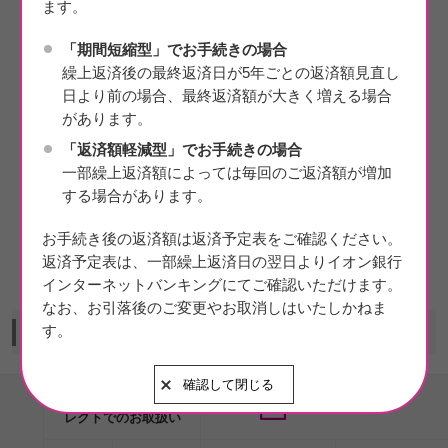
ます。
「期間短縮型」でお手続きの場合
繰上返済後の最終返済日が5年ごとの返済額見直し
日より前の場合、最終返済額が大きく増える場合
イオン銀行ダイレク
少し余裕ができた時
があります。
トなら24時間365日
に、手軽に繰上返済
「返済額軽減型」でお手続きの場合
ご利用できるので、
ができます。
一部繰上返済額によっては毎回のご返済額が増加
店舗の営業時間・混
する場合があります。
雑などを気にするこ
となく手続きができ
お手続き後の返済額は返済予定表をご確認ください。
※2
ます。
返済予定表は、一部繰上返済日の翌日よりイオン銀行
インターネットバンキングにてご確認いただけます。
なお、お引落後のご変更やお取消しはいたしかねま
す。
イオン銀行ダイレクトと店舗でのお取扱いの違い
確認して閉じる
イオン銀行ダイ
店舗でのお取扱い
レクトでのお取扱い