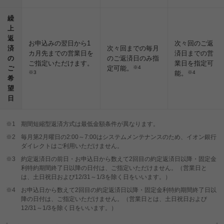
繰
上
返
お申込みの翌日から1
次々回のご返
済
次々回までの毎月
カ月先までの営業日を
済日までの営
の
のご返済日のみ指
ご指定いただけます。
業日を指定可
ご
定可能。
※4
※3
能。
※4
希
望
日
※1
期間短縮型返済方式は最低金額条件が異なります。
※2
毎月第2月曜日の2:00～7:00はシステムメンテナンスのため、イオン銀行
ダイレクトはご利用いただけません。
※3
約定返済日の前日・お申込日から数えて2回目の約定返済日以降・固定金
利特約期間終了日以降の日付は、ご指定いただけません。（営業日と
は、土日祝日および12/31～1/3を除く日をいいます。）
※4
お申込日から数えて2回目の約定返済日以降・固定金利特約期間終了日以
降の日付は、ご指定いただけません。（営業日とは、土日祝日および
12/31～1/3を除く日をいいます。）