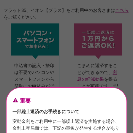
フラット35、イオン【プラス】をご利用中のお客さまは
こちら
をご覧ください。
申込書の記入・捺印
こまめに返済するこ
は不要でパソコンや
とができるので、
利
スマートフォンから
息の軽減効果
を得る
※1
簡単にお申込みがで
ことが可能です。
きます！
重要
一部繰上返済のお手続きについて
変動金利をご利用中に一部繰上返済を実施する場合、
金利上昇局面では、下記の事象が発生する場合があり