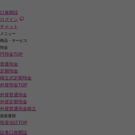
口座開設
ログイン
チャット
メニュー
商品・サービス
預金
円預金
TOP
普通預金
定期預金
積立式定期預金
外貨預金
TOP
外貨普通預金
外貨定期預金
外貨普通預金積立
資産運用
投資信託
TOP
証券口座開設