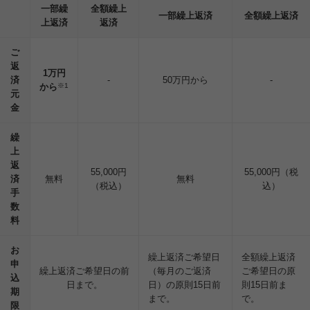
一部繰
全額繰上
一部繰上返済
全額繰上返済
上返済
返済
ご
返
1万円
済
-
50万円から
-
から
※1
元
金
繰
上
返
55,000円
55,000円（税
済
無料
無料
（税込）
込）
手
数
料
お
繰上返済ご希望日
全額繰上返済
申
繰上返済ご希望日の前
（毎月のご返済
ご希望日の原
込
日まで。
日）の原則15日前
則15日前ま
期
まで。
で。
限