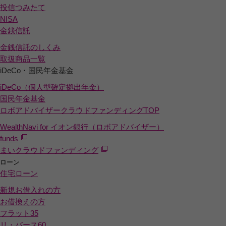
投信つみたて
NISA
金銭信託
金銭信託のしくみ
取扱商品一覧
iDeCo・国民年金基金
iDeCo（個人型確定拠出年金）
国民年金基金
ロボアドバイザークラウドファンディング
TOP
WealthNavi for イオン銀行（ロボアドバイザー）
funds
まいクラウドファンディング
ローン
住宅ローン
新規お借入れの方
お借換えの方
フラット35
リ・バース60