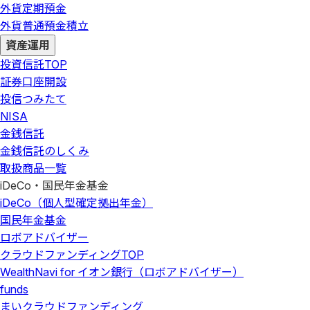
外貨定期預金
外貨普通預金積立
資産運用
投資信託
TOP
証券口座開設
投信つみたて
NISA
金銭信託
金銭信託のしくみ
取扱商品一覧
iDeCo・国民年金基金
iDeCo（個人型確定拠出年金）
国民年金基金
ロボアドバイザー
クラウドファンディング
TOP
WealthNavi for イオン銀行（ロボアドバイザー）
funds
まいクラウドファンディング