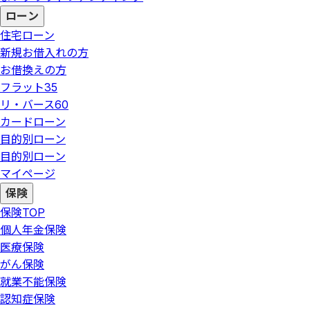
ローン
住宅ローン
新規お借入れの方
お借換えの方
フラット35
リ・バース60
カードローン
目的別ローン
目的別ローン
マイページ
保険
保険
TOP
個人年金保険
医療保険
がん保険
就業不能保険
認知症保険