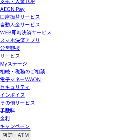
支払・入金
TOP
AEON Pay
口座振替サービス
自動入金サービス
WEB即時決済サービス
スマホ決済アプリ
公営競技
サービス
Myステージ
相続・税務のご相談
電子マネーWAON
セキュリティ
インボイス
その他サービス
手数料
金利
キャンペーン
店舗・ATM