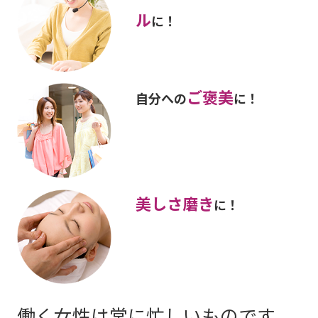
ル
に！
ご褒美
自分への
に！
美しさ磨き
に！
働く女性は常に忙しいものです。