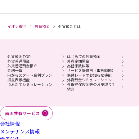
イオン銀行
外貨預金
外貨預金とは
外貨預金TOP
はじめての外貨預金
外貨普通預金
外貨定期預金
外貨普通預金積立
為替手数料等
金利一覧
サービス提供日（取扱時間）
円からスタート金利プラン
為替レートのお知らせ機能
損益表示機能
外貨預金シミュレーション
つみたてシミュレーション
外貨建保険金等のお受取り手
続き
会社情報
メンテナンス情報