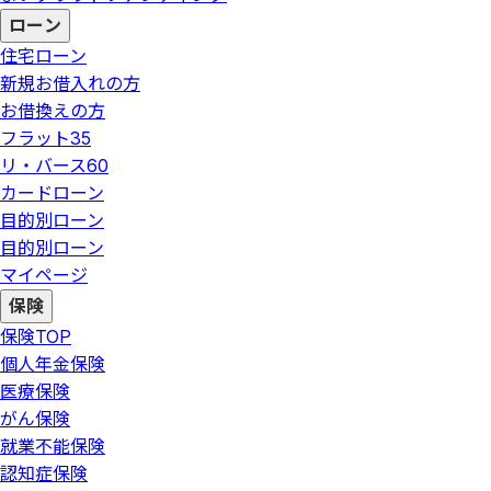
ローン
住宅ローン
新規お借入れの方
お借換えの方
フラット35
リ・バース60
カードローン
目的別ローン
目的別ローン
マイページ
保険
保険
TOP
個人年金保険
医療保険
がん保険
就業不能保険
認知症保険