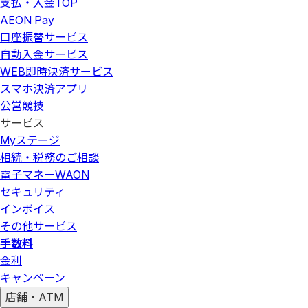
支払・入金
TOP
AEON Pay
口座振替サービス
自動入金サービス
WEB即時決済サービス
スマホ決済アプリ
公営競技
サービス
Myステージ
相続・税務のご相談
電子マネーWAON
セキュリティ
インボイス
その他サービス
手数料
金利
キャンペーン
店舗・ATM