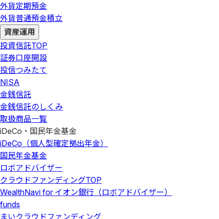
外貨定期預金
外貨普通預金積立
資産運用
投資信託
TOP
証券口座開設
投信つみたて
NISA
金銭信託
金銭信託のしくみ
取扱商品一覧
iDeCo・国民年金基金
iDeCo（個人型確定拠出年金）
国民年金基金
ロボアドバイザー
クラウドファンディング
TOP
WealthNavi for イオン銀行（ロボアドバイザー）
funds
まいクラウドファンディング