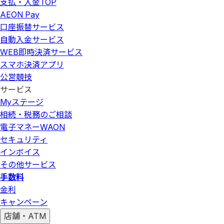
支払・入金
TOP
AEON Pay
口座振替サービス
自動入金サービス
WEB即時決済サービス
スマホ決済アプリ
公営競技
サービス
Myステージ
相続・税務のご相談
電子マネーWAON
セキュリティ
インボイス
その他サービス
手数料
金利
キャンペーン
店舗・ATM