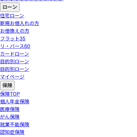
ローン
住宅ローン
新規お借入れの方
お借換えの方
フラット35
リ・バース60
カードローン
目的別ローン
目的別ローン
マイページ
保険
保険
TOP
個人年金保険
医療保険
がん保険
就業不能保険
認知症保険