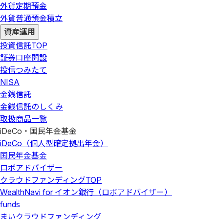
外貨定期預金
外貨普通預金積立
資産運用
投資信託
TOP
証券口座開設
投信つみたて
NISA
金銭信託
金銭信託のしくみ
取扱商品一覧
iDeCo・国民年金基金
iDeCo（個人型確定拠出年金）
国民年金基金
ロボアドバイザー
クラウドファンディング
TOP
WealthNavi for イオン銀行（ロボアドバイザー）
funds
まいクラウドファンディング