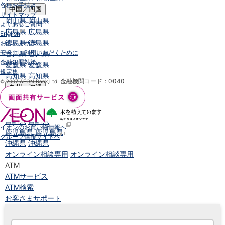
各種お手続き
中国／四国
サイトマップ
岡山県
岡山県
よくあるご質問
広島県
広島県
English
徳島県
徳島県
お客さまサポート
安全にご利用いただくために
香川県
香川県
金融犯罪対策
愛媛県
愛媛県
規定集
高知県
高知県
金融機関コード：0040
© 2007 AEON Bank,Ltd.
九州・沖縄
福岡県
福岡県
熊本県
熊本県
宮崎県
宮崎県
イオンのお買い物情報へ
鹿児島県
鹿児島県
グループ情報サイトへ
沖縄県
沖縄県
オンライン相談専用
オンライン相談専用
ATM
ATMサービス
ATM検索
お客さまサポート