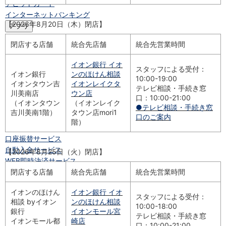
デビットカード
インターネットバンキング
【2026年8月20日（木）閉店】
アプリ
イオン銀行アプリ
TOP
閉店する店舗
統合先店舗
統合先営業時間
通帳アプリ
イオン銀行PayB
イオン銀行 イオ
スタッフによる受付：
イオングループアプリ
イオン銀行
ンのほけん相談
10:00-19:00
iAEON
イオンタウン吉
イオンレイクタ
テレビ相談・手続き窓
AEON Pay
川美南店
ウン店
口：10:00-21:00
（イオンタウン
（イオンレイク
支払・入金・サービス
●テレビ相談・手続き窓
吉川美南1階）
タウン店mori1
支払・入金
TOP
口のご案内
階）
AEON Pay
口座振替サービス
自動入金サービス
【2026年8月25日（火）閉店】
WEB即時決済サービス
スマホ決済アプリ
閉店する店舗
統合先店舗
統合先営業時間
公営競技
イオンのほけん
イオン銀行 イオ
サービス
スタッフによる受付：
相談 byイオン
ンのほけん相談
Myステージ
10:00-18:00
銀行
イオンモール宮
テレビ相談・手続き窓
相続・税務のご相談
イオンモール都
崎店
口：10:00-21:00