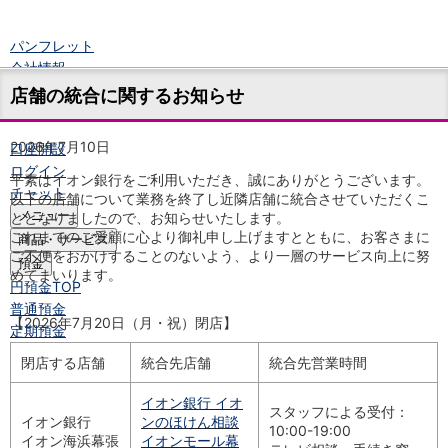
パンフレット
会社情報
ニュースリリース
店舗の統合に関するお知らせ
法人のお客さま
2026年7月10日
口座開設
ログイン
平素はイオン銀行をご利用いただき、誠にありがとうございます。
チャット
以下の店舗について業務を終了し近隣店舗に統合させていただくこ
メニュー
ととなりましたので、お知らせいたします。
これまでのご愛顧に心より御礼申し上げますとともに、お客さまに
商品・サービス
ご不便をおかけすることのないよう、より一層のサービス向上に努
預金
めてまいります。
円預金
TOP
普通預金
【2026年7月20日（月・祝）閉店】
定期預金
積立式定期預金
閉店する店舗
統合先店舗
統合先営業時間
外貨預金
TOP
外貨普通預金
イオン銀行 イオ
スタッフによる受付：
外貨定期預金
イオン銀行
ンのほけん相談
10:00-19:00
外貨普通預金積立
イオン海浜幕張
イオンモール幕