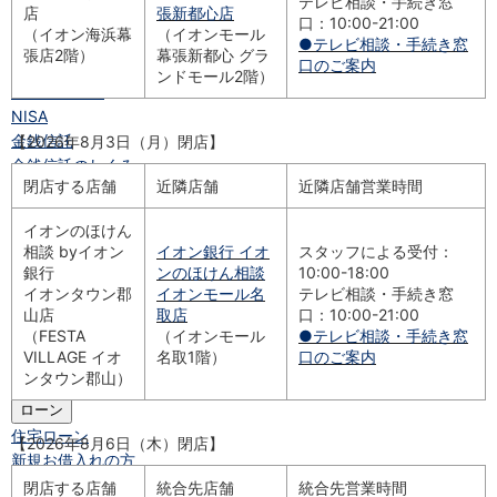
テレビ相談・手続き窓
店
張新都心店
資産運用
口：10:00-21:00
（イオン海浜幕
（イオンモール
投資信託
TOP
●テレビ相談・手続き窓
張店2階）
幕張新都心 グラ
口のご案内
証券口座開設
ンドモール2階）
投信つみたて
NISA
金銭信託
【2026年8月3日（月）閉店】
金銭信託のしくみ
閉店する店舗
近隣店舗
近隣店舗営業時間
取扱商品一覧
iDeCo・国民年金基金
イオンのほけん
iDeCo（個人型確定拠出年金）
相談 byイオン
イオン銀行 イオ
スタッフによる受付：
国民年金基金
銀行
ンのほけん相談
10:00-18:00
ロボアドバイザー
イオンタウン郡
イオンモール名
テレビ相談・手続き窓
クラウドファンディング
TOP
山店
取店
口：10:00-21:00
WealthNavi for イオン銀行（ロボアドバイザー）
（FESTA
（イオンモール
●テレビ相談・手続き窓
VILLAGE イオ
名取1階）
口のご案内
funds
ンタウン郡山）
まいクラウドファンディング
ローン
住宅ローン
【2026年8月6日（木）閉店】
新規お借入れの方
お借換えの方
閉店する店舗
統合先店舗
統合先営業時間