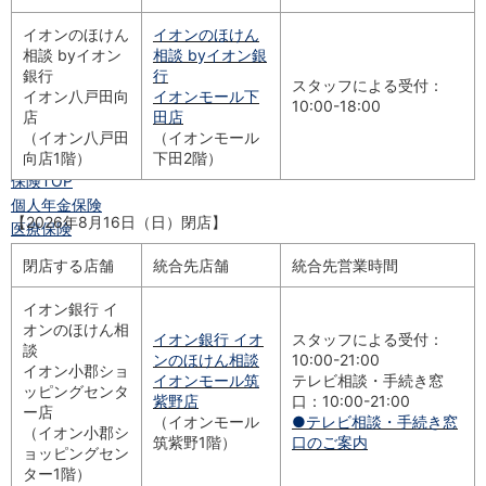
フラット35
イオンのほけん
イオンのほけん
リ・バース60
相談 byイオン
相談 byイオン銀
カードローン
銀行
行
目的別ローン
スタッフによる受付：
イオン八戸田向
イオンモール下
10:00-18:00
目的別ローン
店
田店
マイページ
（イオン八戸田
（イオンモール
保険
向店1階）
下田2階）
保険
TOP
個人年金保険
【2026年8月16日（日）閉店】
医療保険
がん保険
閉店する店舗
統合先店舗
統合先営業時間
就業不能保険
認知症保険
イオン銀行 イ
海外旅行保険
オンのほけん相
イオン銀行 イオ
スタッフによる受付：
国内旅行傷害保険
談
ンのほけん相談
10:00-21:00
イオン小郡ショ
スマホ保険
イオンモール筑
テレビ相談・手続き窓
ッピングセンタ
傷害保険
紫野店
口：10:00-21:00
ー店
介護保険
（イオンモール
●テレビ相談・手続き窓
（イオン小郡シ
筑紫野1階）
口のご案内
カード
ョッピングセン
クレジットカード
ター1階）