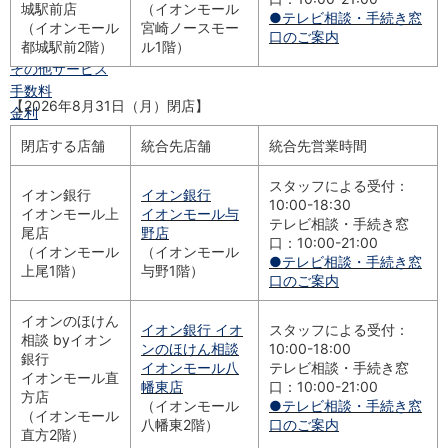
電子マネーWAON
城駅前店
（イオンモール
●テレビ相談・手続き窓
セキュリティ
（イオンモール
宮崎ノースモー
口のご案内
インボイス
都城駅前2階）
ル1階）
その他サービス
手数料
【2026年8月31日（月）閉店】
金利
キャンペーン
閉店する店舗
統合先店舗
統合先営業時間
店舗・ATM
店舗
スタッフによる受付：
イオン銀行
イオン銀行
北海道・東北
10:00-18:30
イオンモール上
イオンモール与
テレビ相談・手続き窓
北海道
北海道
尾店
野店
口：10:00-21:00
青森県
青森県
（イオンモール
（イオンモール
●テレビ相談・手続き窓
岩手県
上尾1階）
岩手県
与野1階）
口のご案内
宮城県
宮城県
秋田県
秋田県
イオンのほけん
イオン銀行 イオ
スタッフによる受付：
山形県
山形県
相談 byイオン
ンのほけん相談
10:00-18:00
福島県
銀行
福島県
イオンモール八
テレビ相談・手続き窓
イオンモール直
関東／北陸・甲信越
幡東店
口：10:00-21:00
方店
茨城県
茨城県
（イオンモール
●テレビ相談・手続き窓
（イオンモール
八幡東2階）
口のご案内
栃木県
栃木県
直方2階）