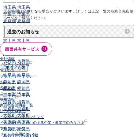
群馬県
群馬県
埼玉県
埼玉県
営業時間は変更となる場合がございます。詳しくは上記一覧の各統合先店舗
千葉県
千葉県
ページをご確認ください。
東京都
東京都
神奈川県
神奈川県
過去のお知らせ
新潟県
新潟県
富山県
富山県
石川県
石川県
山梨県
山梨県
会社情報
長野県
長野県
メンテナンス情報
東海／近畿
電子公告
岐阜県
岐阜県
プライバシーポリシー
静岡県
静岡県
お知らせ
各種方針
愛知県
愛知県
ニュースリリース
三重県
三重県
採用情報
滋賀県
滋賀県
商品概要説明書一覧
京都府
京都府
法人のお客さま
大阪府
大阪府
インターネットバンキング
兵庫県
兵庫県
イオン銀行とお取引のある企業・事業主のみなさま
奈良県
奈良県
支店名について
サイトの利用について
和歌山県
和歌山県