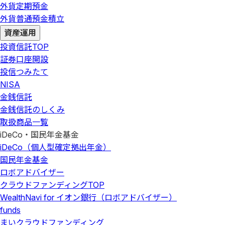
外貨定期預金
外貨普通預金積立
資産運用
投資信託
TOP
証券口座開設
投信つみたて
NISA
金銭信託
金銭信託のしくみ
取扱商品一覧
iDeCo・国民年金基金
iDeCo（個人型確定拠出年金）
国民年金基金
ロボアドバイザー
クラウドファンディング
TOP
WealthNavi for イオン銀行（ロボアドバイザー）
funds
まいクラウドファンディング