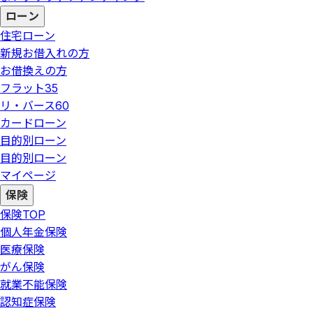
ローン
住宅ローン
新規お借入れの方
お借換えの方
フラット35
リ・バース60
カードローン
目的別ローン
目的別ローン
マイページ
保険
保険
TOP
個人年金保険
医療保険
がん保険
就業不能保険
認知症保険