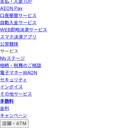
支払・入金
TOP
AEON Pay
口座振替サービス
自動入金サービス
WEB即時決済サービス
スマホ決済アプリ
公営競技
サービス
Myステージ
相続・税務のご相談
電子マネーWAON
セキュリティ
インボイス
その他サービス
手数料
金利
キャンペーン
店舗・ATM