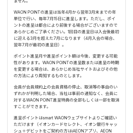
ません。
WAON POINTの進呈は当年4月から翌年3月末までの年
単位で行い、毎年7月15日に進呈します。ただし、ポイ
ントの進呈は都合により前後する場合がございますので
あらかじめご了承ください。1回目の進呈日は入会後最初
に迎える3月を超えた7月になります（4月入会の場合、
翌年7月が最初の進呈日）。
ポイント進呈月や進呈ポイント額は今後、変更する可能
性があります。WAON POINTの進呈数または進呈の時期
を変更する場合は、あらかじめ当社サイトおよびその他
の方法により周知するものとします。
会員が会員規約上の会員資格の停止、取消等の事由のい
ずれかが判明した場合、当社は事前の通知なく、会員に
対するWAON POINT進呈特典の全部もしくは一部を取消
すことができます。
進呈ポイントはsmart WAONウェブサイトよりご確認い
ただけます（イオンカードセレクト、イオン銀行キャッ
シュ＋デビットをご契約の方はiAEONアプリ、AEON