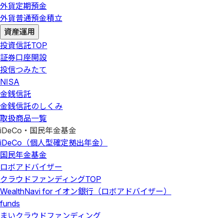
外貨定期預金
外貨普通預金積立
資産運用
投資信託
TOP
証券口座開設
投信つみたて
NISA
金銭信託
金銭信託のしくみ
取扱商品一覧
iDeCo・国民年金基金
iDeCo（個人型確定拠出年金）
国民年金基金
ロボアドバイザー
クラウドファンディング
TOP
WealthNavi for イオン銀行（ロボアドバイザー）
funds
まいクラウドファンディング