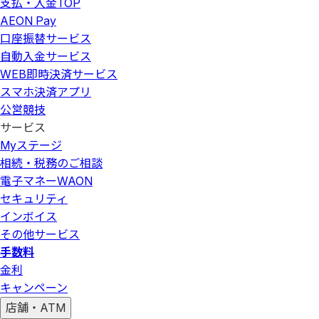
支払・入金
TOP
AEON Pay
口座振替サービス
自動入金サービス
WEB即時決済サービス
スマホ決済アプリ
公営競技
サービス
Myステージ
相続・税務のご相談
電子マネーWAON
セキュリティ
インボイス
その他サービス
手数料
金利
キャンペーン
店舗・ATM