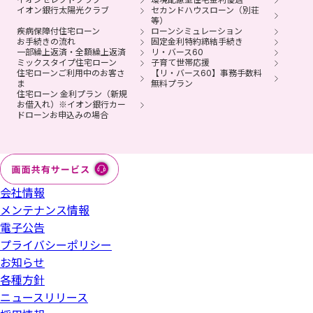
イオン銀行太陽光クラブ
セカンドハウスローン（別荘
等）
疾病保障付住宅ローン
ローンシミュレーション
お手続きの流れ
固定金利特約締結手続き
一部繰上返済・全額繰上返済
リ・バース60
ミックスタイプ住宅ローン
子育て世帯応援
住宅ローンご利用中のお客さ
【リ・バース60】事務手数料
ま
無料プラン
住宅ローン 金利プラン（新規
お借入れ）※イオン銀行カー
ドローンお申込みの場合
会社情報
メンテナンス情報
電子公告
プライバシーポリシー
お知らせ
各種方針
ニュースリリース