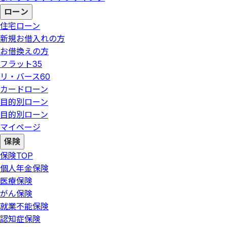
ローン
住宅ローン
新規お借入れの方
お借換えの方
フラット35
リ・バース60
カードローン
目的別ローン
目的別ローン
マイページ
保険
保険
TOP
個人年金保険
医療保険
がん保険
就業不能保険
認知症保険