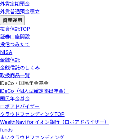
外貨定期預金
外貨普通預金積立
資産運用
投資信託
TOP
証券口座開設
投信つみたて
NISA
金銭信託
金銭信託のしくみ
取扱商品一覧
iDeCo・国民年金基金
iDeCo（個人型確定拠出年金）
国民年金基金
ロボアドバイザー
クラウドファンディング
TOP
WealthNavi for イオン銀行（ロボアドバイザー）
funds
まいクラウドファンディング