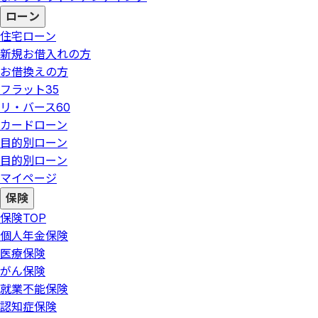
ローン
住宅ローン
新規お借入れの方
お借換えの方
フラット35
リ・バース60
カードローン
目的別ローン
目的別ローン
マイページ
保険
保険
TOP
個人年金保険
医療保険
がん保険
就業不能保険
認知症保険