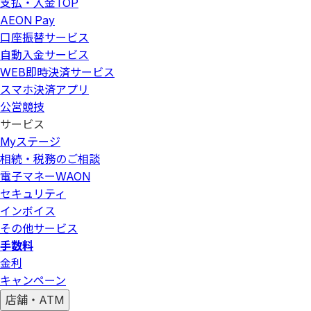
支払・入金
TOP
AEON Pay
口座振替サービス
自動入金サービス
WEB即時決済サービス
スマホ決済アプリ
公営競技
サービス
Myステージ
相続・税務のご相談
電子マネーWAON
セキュリティ
インボイス
その他サービス
手数料
金利
キャンペーン
店舗・ATM