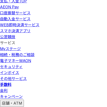
支払・入金
TOP
AEON Pay
口座振替サービス
自動入金サービス
WEB即時決済サービス
スマホ決済アプリ
公営競技
サービス
Myステージ
相続・税務のご相談
電子マネーWAON
セキュリティ
インボイス
その他サービス
手数料
金利
キャンペーン
店舗・ATM