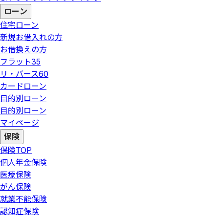
ローン
住宅ローン
新規お借入れの方
お借換えの方
フラット35
リ・バース60
カードローン
目的別ローン
目的別ローン
マイページ
保険
保険
TOP
個人年金保険
医療保険
がん保険
就業不能保険
認知症保険