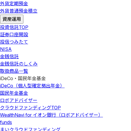
外貨定期預金
外貨普通預金積立
資産運用
投資信託
TOP
証券口座開設
投信つみたて
NISA
金銭信託
金銭信託のしくみ
取扱商品一覧
iDeCo・国民年金基金
iDeCo（個人型確定拠出年金）
国民年金基金
ロボアドバイザー
クラウドファンディング
TOP
WealthNavi for イオン銀行（ロボアドバイザー）
funds
まいクラウドファンディング