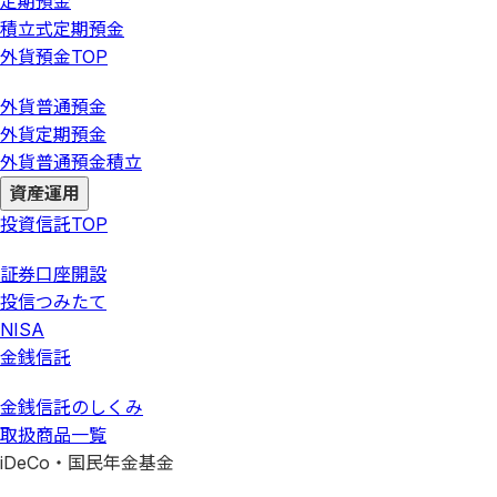
定期預金
積立式定期預金
外貨預金
TOP
外貨普通預金
外貨定期預金
外貨普通預金積立
資産運用
投資信託
TOP
証券口座開設
投信つみたて
NISA
金銭信託
金銭信託のしくみ
取扱商品一覧
iDeCo・国民年金基金