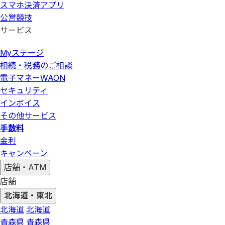
スマホ決済アプリ
公営競技
サービス
Myステージ
相続・税務のご相談
電子マネーWAON
セキュリティ
インボイス
その他サービス
手数料
金利
キャンペーン
店舗・ATM
店舗
北海道・東北
北海道
北海道
青森県
青森県