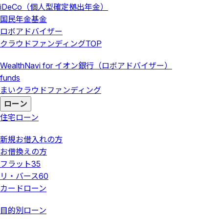
iDeCo（個人型確定拠出年金）
国民年金基金
ロボアドバイザー
クラウドファンディング
TOP
WealthNavi for イオン銀行（ロボアドバイザー）
funds
まいクラウドファンディング
ローン
住宅ローン
新規お借入れの方
お借換えの方
フラット35
リ・バース60
カードローン
目的別ローン