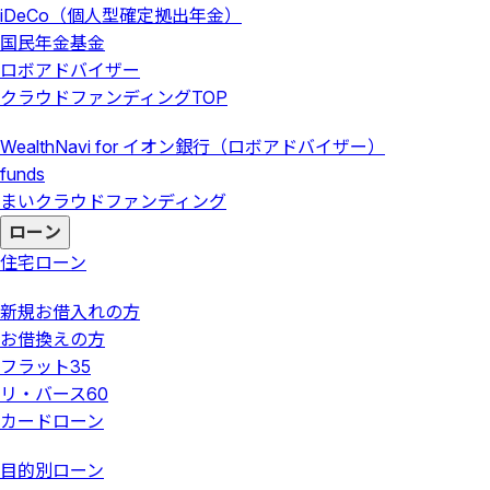
iDeCo（個人型確定拠出年金）
国民年金基金
ロボアドバイザー
クラウドファンディング
TOP
WealthNavi for イオン銀行（ロボアドバイザー）
funds
まいクラウドファンディング
ローン
住宅ローン
新規お借入れの方
お借換えの方
フラット35
リ・バース60
カードローン
目的別ローン