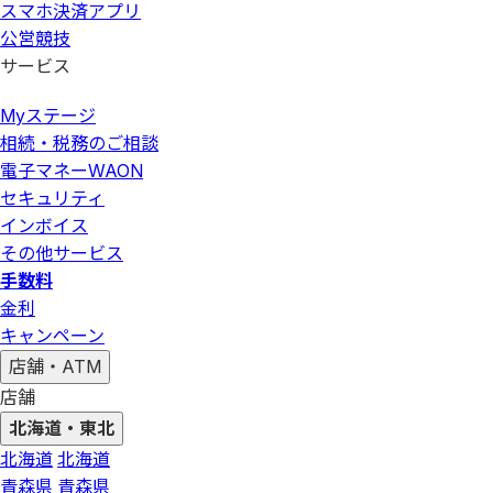
スマホ決済アプリ
公営競技
サービス
Myステージ
相続・税務のご相談
電子マネーWAON
セキュリティ
インボイス
その他サービス
手数料
金利
キャンペーン
店舗・ATM
店舗
北海道・東北
北海道
北海道
青森県
青森県