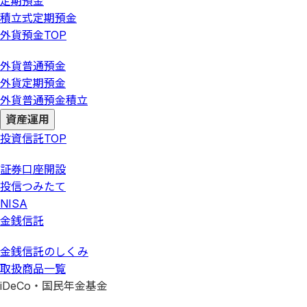
定期預金
積立式定期預金
外貨預金
TOP
外貨普通預金
外貨定期預金
外貨普通預金積立
資産運用
投資信託
TOP
証券口座開設
投信つみたて
NISA
金銭信託
金銭信託のしくみ
取扱商品一覧
iDeCo・国民年金基金