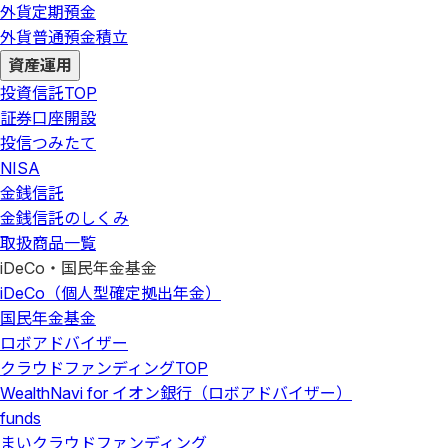
外貨定期預金
外貨普通預金積立
資産運用
投資信託
TOP
証券口座開設
投信つみたて
NISA
金銭信託
金銭信託のしくみ
取扱商品一覧
iDeCo・国民年金基金
iDeCo（個人型確定拠出年金）
国民年金基金
ロボアドバイザー
クラウドファンディング
TOP
WealthNavi for イオン銀行（ロボアドバイザー）
funds
まいクラウドファンディング