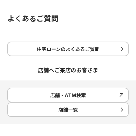
りますので返済期間にお気
てお申込みいただけます。
借入れごとに繰上返済手数
をつけください。
よくあるご質問
お近くのイオン銀行を探す
料がかかります。
関連コラム
事前審査お申込みはこちらから
住宅ローン 一部繰上返済・全額繰上返済について
住宅ローンのよくあるご質問
【2026年最新版】住宅ローン控除（減税）
でいくら戻ってくるの？確定申告書の書き
方を解説！
店舗へご来店のお客さま
店舗・ATM検索
店舗一覧