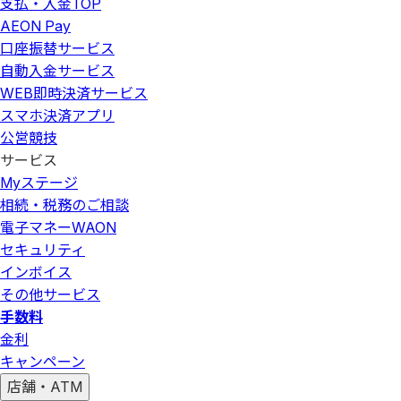
支払・入金
TOP
AEON Pay
口座振替サービス
自動入金サービス
WEB即時決済サービス
スマホ決済アプリ
公営競技
サービス
Myステージ
相続・税務のご相談
電子マネーWAON
セキュリティ
インボイス
その他サービス
手数料
金利
キャンペーン
店舗・ATM