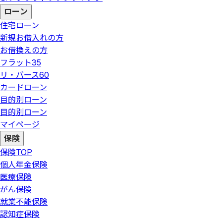
ローン
住宅ローン
新規お借入れの方
お借換えの方
フラット35
リ・バース60
カードローン
目的別ローン
目的別ローン
マイページ
保険
保険
TOP
個人年金保険
医療保険
がん保険
就業不能保険
認知症保険