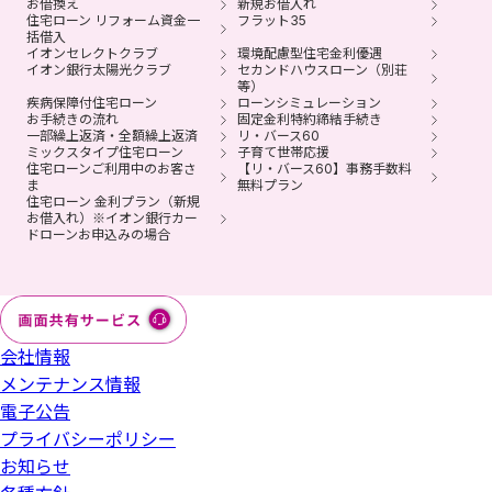
お借換え
新規お借入れ
住宅ローン リフォーム資金一
フラット35
括借入
イオンセレクトクラブ
環境配慮型住宅金利優遇
イオン銀行太陽光クラブ
セカンドハウスローン（別荘
等）
疾病保障付住宅ローン
ローンシミュレーション
お手続きの流れ
固定金利特約締結手続き
一部繰上返済・全額繰上返済
リ・バース60
ミックスタイプ住宅ローン
子育て世帯応援
住宅ローンご利用中のお客さ
【リ・バース60】事務手数料
ま
無料プラン
住宅ローン 金利プラン（新規
お借入れ）※イオン銀行カー
ドローンお申込みの場合
会社情報
メンテナンス情報
電子公告
プライバシーポリシー
お知らせ