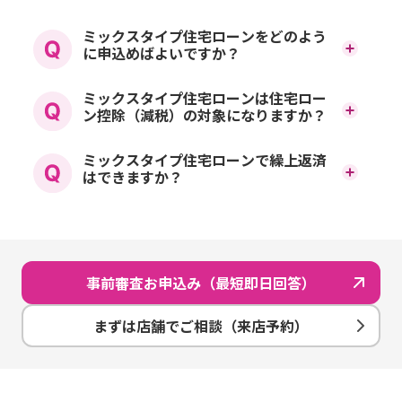
ミックスタイプ住宅ローンをどのよう
に申込めばよいですか？
ミックスタイプをご希望の
ミックスタイプ住宅ローンは住宅ロー
ン控除（減税）の対象になりますか？
場合、事前審査お申込みで
どちらの契約も条件を満た
ミックスタイプ住宅ローンで繰上返済
はいずれか1つの金利タイ
はできますか？
しておりましたら住宅ロー
プをご選択ください。正式
ミックスタイプで契約して
ン控除（減税）の対象とな
審査お申込み時それぞれの
いる場合、どちらを繰上返
ります。
金利タイプをご指定いただ
事前審査お申込み（最短即日回答）
済するかは自由に選ぶこと
ただし、住宅ローン控除
くことができます。事前審
ができます。
まずは店舗でご相談（来店予約）
（減税）には「返済期間が
査はお近くのイオン銀行店
ただし、全額繰上返済をい
10年以上」という要件があ
舗または当社WEBページに
ただく際は、それぞれのお