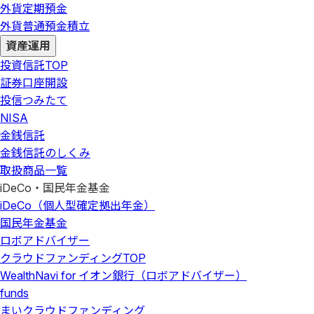
外貨定期預金
外貨普通預金積立
資産運用
投資信託
TOP
証券口座開設
投信つみたて
NISA
金銭信託
金銭信託のしくみ
取扱商品一覧
iDeCo・国民年金基金
iDeCo（個人型確定拠出年金）
国民年金基金
ロボアドバイザー
クラウドファンディング
TOP
WealthNavi for イオン銀行（ロボアドバイザー）
funds
まいクラウドファンディング