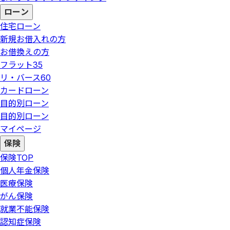
ローン
住宅ローン
新規お借入れの方
お借換えの方
フラット35
リ・バース60
カードローン
目的別ローン
目的別ローン
マイページ
保険
保険
TOP
個人年金保険
医療保険
がん保険
就業不能保険
認知症保険