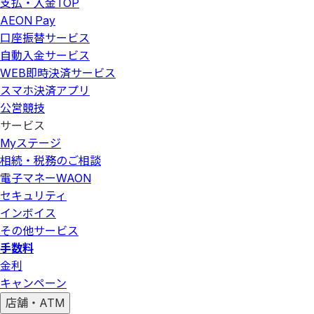
支払・入金
TOP
AEON Pay
口座振替サービス
自動入金サービス
WEB即時決済サービス
スマホ決済アプリ
公営競技
サービス
Myステージ
相続・税務のご相談
電子マネーWAON
セキュリティ
インボイス
その他サービス
手数料
金利
キャンペーン
店舗・ATM