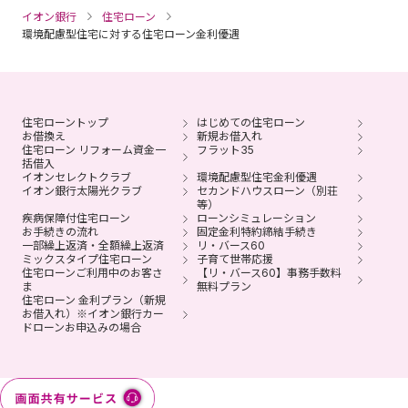
イオン銀行
住宅ローン
環境配慮型住宅に対する住宅ローン金利優遇
住宅ローントップ
はじめての住宅ローン
お借換え
新規お借入れ
住宅ローン リフォーム資金一
フラット35
括借入
イオンセレクトクラブ
環境配慮型住宅金利優遇
イオン銀行太陽光クラブ
セカンドハウスローン（別荘
等）
疾病保障付住宅ローン
ローンシミュレーション
お手続きの流れ
固定金利特約締結手続き
一部繰上返済・全額繰上返済
リ・バース60
ミックスタイプ住宅ローン
子育て世帯応援
住宅ローンご利用中のお客さ
【リ・バース60】事務手数料
ま
無料プラン
住宅ローン 金利プラン（新規
お借入れ）※イオン銀行カー
ドローンお申込みの場合