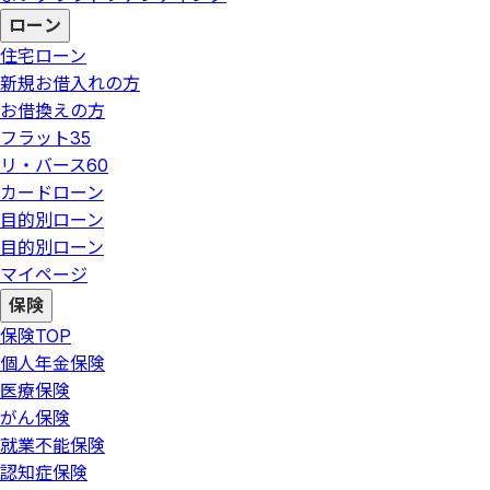
ローン
住宅ローン
新規お借入れの方
お借換えの方
フラット35
リ・バース60
カードローン
目的別ローン
目的別ローン
マイページ
保険
保険
TOP
個人年金保険
医療保険
がん保険
就業不能保険
認知症保険