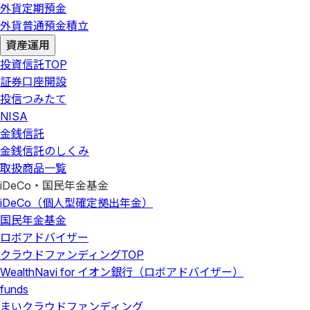
外貨定期預金
外貨普通預金積立
資産運用
投資信託
TOP
証券口座開設
投信つみたて
NISA
金銭信託
金銭信託のしくみ
取扱商品一覧
iDeCo・国民年金基金
iDeCo（個人型確定拠出年金）
国民年金基金
ロボアドバイザー
クラウドファンディング
TOP
WealthNavi for イオン銀行（ロボアドバイザー）
funds
まいクラウドファンディング