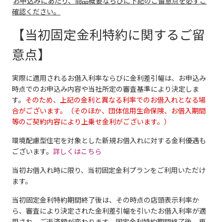
お申込みにあたり、商品概要ならびに下記のご留意点を必ずご
確認ください。
【当初固定金利特約に関するご留
意点】
実際に適用されるお借入利率ならびに金利差引幅は、お申込み
時点でのお申込み内容や当社所定の審査基準により決定しま
す。
そのため、上記の金利と異なる利率でのお借入れとなる場
合がございます。（そのほか、団体信用生命保険、お借入期間
等のご契約内容により上乗せ金利がございます。）
環境配慮型住宅を対象とした新規お借入れに対する金利優遇も
ございます。
詳しくはこちら
当初お借入れ時に限り、当初固定金利プランをご利用いただけ
ます。
当初固定金利特約期間終了後は、その時点の店頭表示利率か
ら、審査により決定された金利差引幅を引いたお借入利率が適
用され、ご返済額が変わります。固定金利特約期間終了後、再