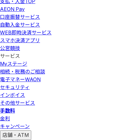
支払・入金
TOP
AEON Pay
口座振替サービス
自動入金サービス
WEB即時決済サービス
スマホ決済アプリ
公営競技
サービス
Myステージ
相続・税務のご相談
電子マネーWAON
セキュリティ
インボイス
その他サービス
手数料
金利
キャンペーン
店舗・ATM