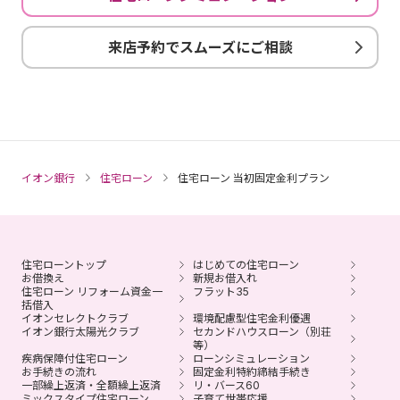
来店予約でスムーズにご相談
イオン銀行
住宅ローン
住宅ローン 当初固定金利プラン
住宅ローントップ
はじめての住宅ローン
お借換え
新規お借入れ
住宅ローン リフォーム資金一
フラット35
括借入
イオンセレクトクラブ
環境配慮型住宅金利優遇
イオン銀行太陽光クラブ
セカンドハウスローン（別荘
等）
疾病保障付住宅ローン
ローンシミュレーション
お手続きの流れ
固定金利特約締結手続き
一部繰上返済・全額繰上返済
リ・バース60
ミックスタイプ住宅ローン
子育て世帯応援