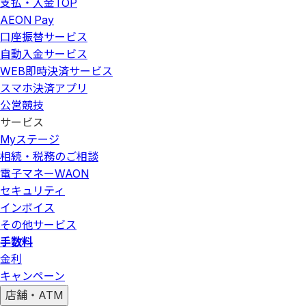
支払・入金
TOP
AEON Pay
口座振替サービス
自動入金サービス
WEB即時決済サービス
スマホ決済アプリ
公営競技
サービス
Myステージ
相続・税務のご相談
電子マネーWAON
セキュリティ
インボイス
その他サービス
手数料
金利
キャンペーン
店舗・ATM