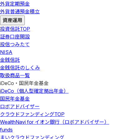
外貨定期預金
外貨普通預金積立
資産運用
投資信託
TOP
証券口座開設
投信つみたて
NISA
金銭信託
金銭信託のしくみ
取扱商品一覧
iDeCo・国民年金基金
iDeCo（個人型確定拠出年金）
国民年金基金
ロボアドバイザー
クラウドファンディング
TOP
WealthNavi for イオン銀行（ロボアドバイザー）
funds
まいクラウドファンディング