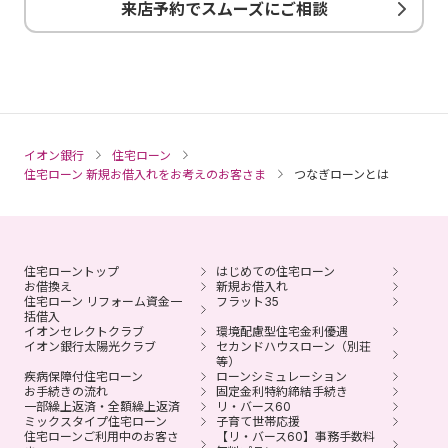
来店予約でスムーズにご相談
イオン銀行
住宅ローン
住宅ローン 新規お借入れをお考えのお客さま
つなぎローンとは
住宅ローントップ
はじめての住宅ローン
お借換え
新規お借入れ
住宅ローン リフォーム資金一
フラット35
括借入
イオンセレクトクラブ
環境配慮型住宅金利優遇
イオン銀行太陽光クラブ
セカンドハウスローン（別荘
等）
疾病保障付住宅ローン
ローンシミュレーション
お手続きの流れ
固定金利特約締結手続き
一部繰上返済・全額繰上返済
リ・バース60
ミックスタイプ住宅ローン
子育て世帯応援
住宅ローンご利用中のお客さ
【リ・バース60】事務手数料