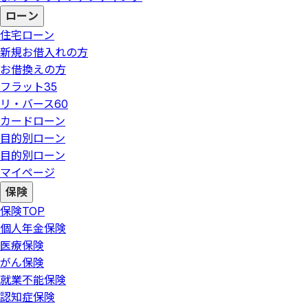
ローン
住宅ローン
新規お借入れの方
お借換えの方
フラット35
リ・バース60
カードローン
目的別ローン
目的別ローン
マイページ
保険
保険
TOP
個人年金保険
医療保険
がん保険
就業不能保険
認知症保険