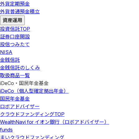
外貨定期預金
外貨普通預金積立
資産運用
投資信託
TOP
証券口座開設
投信つみたて
NISA
金銭信託
金銭信託のしくみ
取扱商品一覧
iDeCo・国民年金基金
iDeCo（個人型確定拠出年金）
国民年金基金
ロボアドバイザー
クラウドファンディング
TOP
WealthNavi for イオン銀行（ロボアドバイザー）
funds
まいクラウドファンディング