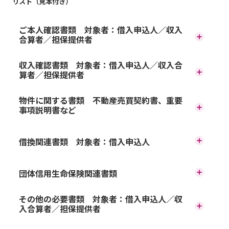
リスト（見本付き）
ご本人確認書類 対象者：借入申込人／収入
合算者／担保提供者
収入確認書類 対象者：借入申込人／収入合
算者／担保提供者
書類名
電子交付された書類の場合、電
物件に関する書類 不動産売買契約書、重要
事項説明書など
子データ原本または印刷したも
お借入れ対象物件によってご提
個人番号（マイナンバー）カード
有効期限内のもの
のをご準備ください。
借換関連書類 対象者：借入申込人
出いただく書類が異なりますの
で、「必要書類リスト
団体信用生命保険関連書類
対象者
（PDF）」をご確認のうえご準
住民票の写し
発行後1カ月以内のも
お申込金額が1億円を超える場
その他の必要書類 対象者：借入申込人／収
入合算者／担保提供者
現在お借入れ中の住宅ローンの返
備ください。
合、
保険会社所定の診断書の提