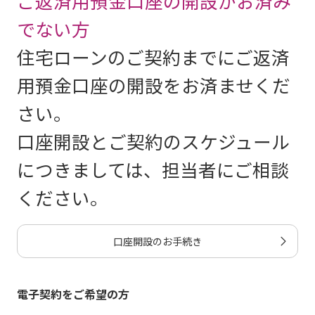
ご返済用預金口座の開設がお済み
ダウンロードし、印刷してご使
でない方
用することも可能です。その場
住宅ローンのご契約までにご返済
合は、医療機関の封筒または任
用預金口座の開設をお済ませくだ
意の封筒をご用意いただき、封
さい。
を閉じてご提出ください。
口座開設とご契約のスケジュール
につきましては、担当者にご相談
一般（日本生命）診断書PDF
ください。
全疾病・がん保障付・8疾病保障プラス付・
ワイド（明治安田トラスト）診断書PDF
口座開設のお手続き
電子契約をご希望の方