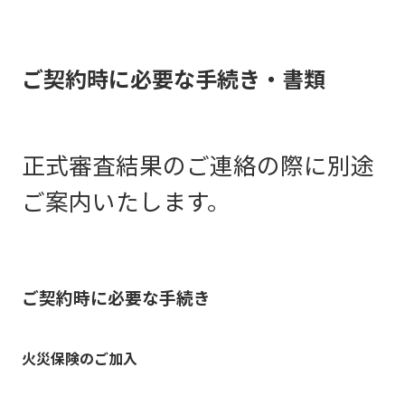
以下の内容に該当するお客さま
出が必要となります。ご加入を
マイナポータルの健康保険証情報画面
有効期限内のもの
現在お借入れ中の住宅ローンの直
は書類のご提出をお願いしま
希望される団体信用生命保険
または資格確認書
給与所得者
書類名
ご契約時に必要な手続き・書類
す。
（以下、「団信」といいま
不動産売買契約書
す。）によりご準備いただく診
（全ページ）
見本
断書の取扱いが異なります。ご
正式審査結果のご連絡の際に別途
対象者
確認のうえご準備をお願いしま
ご案内いたします。
契約済
重要事項説明書
す。（下記より、加入をご希望
合意契
（全ページ）
見本
個人事業主および所得税の確定申告者の方
※ 電
される団体信用生命保険の書類
（正本
ご契約時に必要な手続き
いずれか1つとなります）
建築工事請負書
同性パートナー・事実婚の相手方とお申込みされる方
任意後
火災保険のご加入
（全ページ）
見本
保険種類
保険
（正本