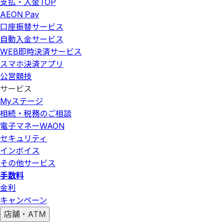
支払・入金
TOP
AEON Pay
口座振替サービス
自動入金サービス
WEB即時決済サービス
スマホ決済アプリ
公営競技
サービス
Myステージ
相続・税務のご相談
電子マネーWAON
セキュリティ
インボイス
その他サービス
手数料
金利
キャンペーン
店舗・ATM