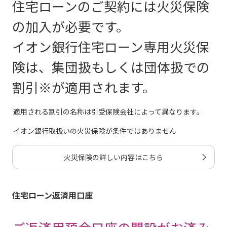
住宅ローンのご契約には火災保険
非上場会社の役員および親族が経営者である非上場会社の従業
新築時
建築確認申請書
一般団信
日本生命保険相互会社
の加入が必要です。
任意後
［配置図・平面図・間取図・立面図つき］
見本
イオン銀行住宅ローン専用火災保
※ 建
全疾病団信
険は、集団扱もしくは団体扱での
明治安田トラスト生命保険株式会社
建築確認済証
※ 建
割引※が適用されます。
がん保障付団信
適用される割引の名称は引受保険会社によって異なります。
建築確
イオン銀行取扱いの火災保険が条件ではありません
検査済証
見本
8疾病保障プラス付団信
明治安田トラスト生命株式会社/あ
※ 検
火災保険の詳しい内容はこちら
ワイド団信
明治安田トラスト生命保険株式会社
借換対象物件がマンション以外の方は「地番」のご確認が
住宅ローン返済用口座
できる書類として、「不動産登記簿謄本（土地・建
物）」、「土地の公図」、「地積測量図」（コピー可）が
各保険会社の診断書は下記より
お手許にある場合はご提出をお願いします。