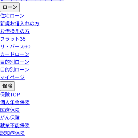
ローン
住宅ローン
新規お借入れの方
お借換えの方
フラット35
リ・バース60
カードローン
目的別ローン
目的別ローン
マイページ
保険
保険
TOP
個人年金保険
医療保険
がん保険
就業不能保険
認知症保険