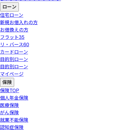
ローン
住宅ローン
新規お借入れの方
お借換えの方
フラット35
リ・バース60
カードローン
目的別ローン
目的別ローン
マイページ
保険
保険
TOP
個人年金保険
医療保険
がん保険
就業不能保険
認知症保険