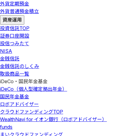
外貨定期預金
外貨普通預金積立
資産運用
投資信託
TOP
証券口座開設
投信つみたて
NISA
金銭信託
金銭信託のしくみ
取扱商品一覧
iDeCo・国民年金基金
iDeCo（個人型確定拠出年金）
国民年金基金
ロボアドバイザー
クラウドファンディング
TOP
WealthNavi for イオン銀行（ロボアドバイザー）
funds
まいクラウドファンディング