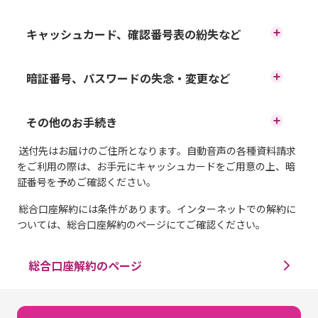
住所・電話番号の変更
キャッシュカード、確認番号表の紛失など
キャッシュカードの紛失・盗難
暗証番号、パスワードの失念・変更など
氏名の変更
キャッシュカードの暗証番号のロック・失念
その他のお手続き
キャッシュカードの入出金不良
キャッシュカードのご利用限度額の変更
送付先はお届けのご住所となります。自動音声の各種資料請求
残高証明書の発行
キャッシュカードの暗証番号の変更
をご利用の際は、お手元にキャッシュカードをご用意の上、暗
イオン銀行ダイレクトご利用カード（確認番
証番号を予めご確認ください。
号表）の紛失
総合口座解約には条件があります。インターネットでの解約に
取引明細証明書の発行
インターネットバンキングのパスワードなど
ついては、総合口座解約のページにてご確認ください。
のロック・失念
振込に関するお手続き
総合口座解約のページ
インターネットバンキングのパスワード変更
口座振替のお手続き