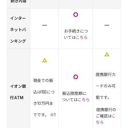
続き内容
インター
ネットバ
お手続きにつ
いては
こちら
ンキング
提携銀行カ
現金での振
ードのみ可
イオン銀
込は1回につ
振込限度額に
能です。
行ATM
ついては
こちら
き10万円ま
提携銀行の
でです。 ※1
ご確認は
こ
ちら