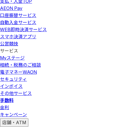
支払・入金
TOP
AEON Pay
口座振替サービス
自動入金サービス
WEB即時決済サービス
スマホ決済アプリ
公営競技
サービス
Myステージ
相続・税務のご相談
電子マネーWAON
セキュリティ
インボイス
その他サービス
手数料
金利
キャンペーン
店舗・ATM