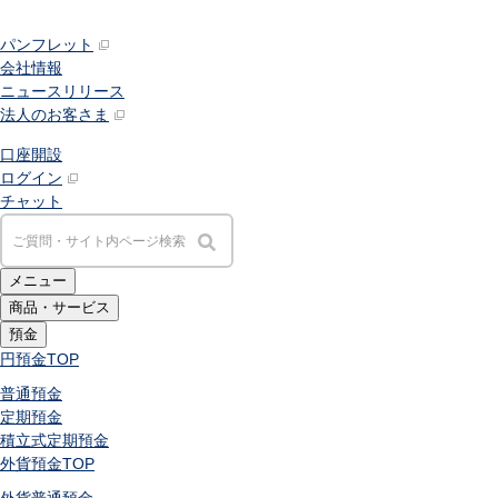
パンフレット
会社情報
ニュースリリース
法人のお客さま
口座開設
ログイン
チャット
メニュー
商品・サービス
預金
円預金
TOP
普通預金
定期預金
積立式定期預金
外貨預金
TOP