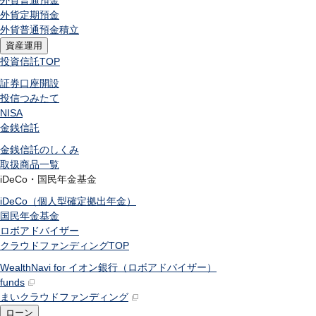
外貨普通預金
外貨定期預金
外貨普通預金積立
資産運用
投資信託
TOP
証券口座開設
投信つみたて
NISA
金銭信託
金銭信託のしくみ
取扱商品一覧
iDeCo・国民年金基金
iDeCo（個人型確定拠出年金）
国民年金基金
ロボアドバイザー
クラウドファンディング
TOP
WealthNavi for イオン銀行（ロボアドバイザー）
funds
まいクラウドファンディング
ローン