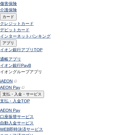
傷害保険
介護保険
カード
クレジットカード
デビットカード
インターネットバンキング
アプリ
イオン銀行アプリ
TOP
通帳アプリ
イオン銀行PayB
イオングループアプリ
iAEON
AEON Pay
支払・入金・サービス
支払・入金
TOP
AEON Pay
口座振替サービス
自動入金サービス
WEB即時決済サービス