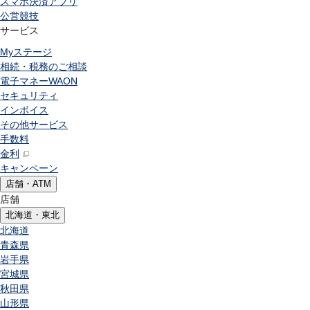
スマホ決済アプリ
公営競技
サービス
Myステージ
相続・税務のご相談
電子マネーWAON
セキュリティ
インボイス
その他サービス
手数料
金利
キャンペーン
店舗・ATM
店舗
北海道・東北
北海道
青森県
岩手県
宮城県
秋田県
山形県