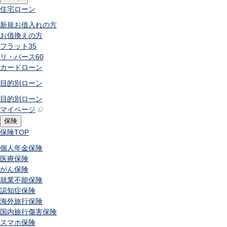
住宅ローン
新規お借入れの方
お借換えの方
フラット35
リ・バース60
カードローン
目的別ローン
目的別ローン
マイページ
保険
保険
TOP
個人年金保険
医療保険
がん保険
就業不能保険
認知症保険
海外旅行保険
国内旅行傷害保険
スマホ保険