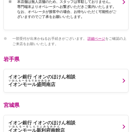
※
本店舗は無人店舗のため、スタッフは常駐しておりません。
専門端末よりオペレータへお繋ぎいただきご案内いたします。
なお、オペレータが接客中の場合、お待ちいただく可能性がご
ざいますのでご了承をお願いいたします。
※
一部受付が出来かねるお手続きがございます。
詳細ページ
をご確認の上
ご来店をお願いいたします。
岩手県
イオン銀行 イオンのほけん相談
いおんもーるもりおかみなみ
イオンモール盛岡南
店
宮城県
イオン銀行 イオンのほけん相談
いおんもーるしんりふみなみかん
イオンモール新利府南館
店