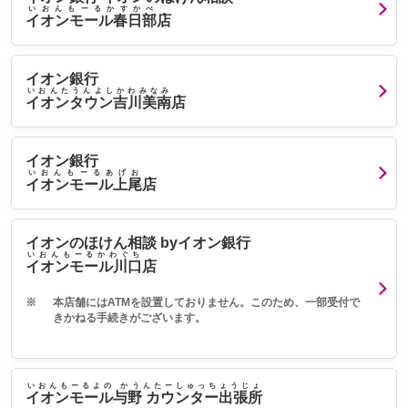
いおんもーるかすかべ
イオンモール春日部
店
イオン銀行
いおんたうんよしかわみなみ
イオンタウン吉川美南
店
イオン銀行
いおんもーるあげお
イオンモール上尾
店
イオンのほけん相談 byイオン銀行
いおんもーるかわぐち
イオンモール川口
店
※
本店舗にはATMを設置しておりません。このため、一部受付で
きかねる手続きがございます。
いおんもーるよの かうんたーしゅっちょうじょ
イオンモール与野 カウンター出張所