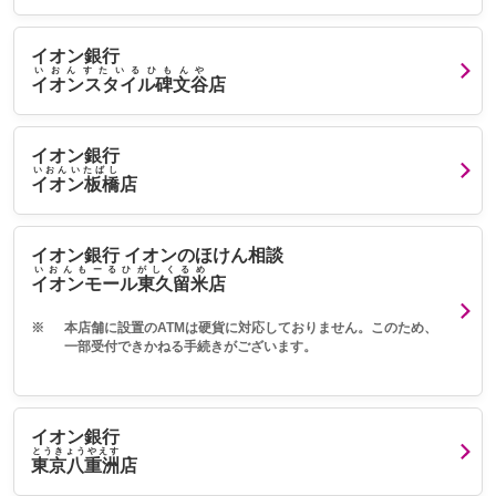
イオン銀行
いおんすたいるひもんや
イオンスタイル碑文谷
店
イオン銀行
いおんいたばし
イオン板橋
店
イオン銀行 イオンのほけん相談
いおんもーるひがしくるめ
イオンモール東久留米
店
※
本店舗に設置のATMは硬貨に対応しておりません。このため、
一部受付できかねる手続きがございます。
イオン銀行
とうきょうやえす
東京八重洲
店