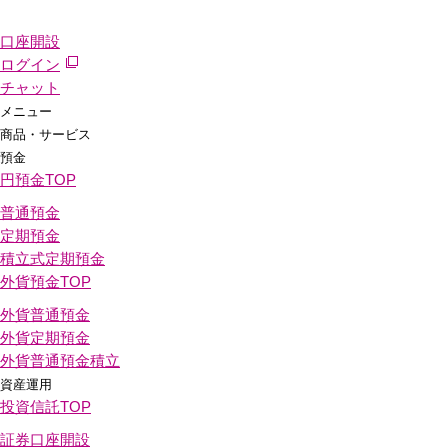
口座開設
ログイン
チャット
メニュー
商品・サービス
預金
円預金
TOP
普通預金
定期預金
積立式定期預金
外貨預金
TOP
外貨普通預金
外貨定期預金
外貨普通預金積立
資産運用
投資信託
TOP
証券口座開設