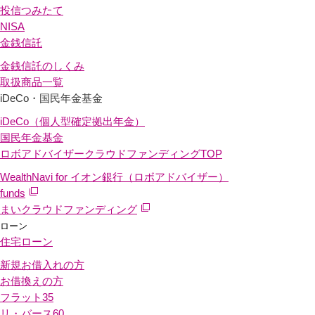
投信つみたて
NISA
金銭信託
金銭信託のしくみ
取扱商品一覧
iDeCo・国民年金基金
iDeCo（個人型確定拠出年金）
国民年金基金
ロボアドバイザークラウドファンディング
TOP
WealthNavi for イオン銀行（ロボアドバイザー）
funds
まいクラウドファンディング
ローン
住宅ローン
新規お借入れの方
お借換えの方
フラット35
リ・バース60