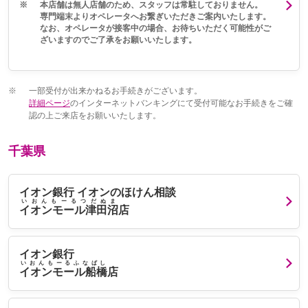
※
本店舗は無人店舗のため、スタッフは常駐しておりません。
専門端末よりオペレータへお繋ぎいただきご案内いたします。
なお、オペレータが接客中の場合、お待ちいただく可能性がご
ざいますのでご了承をお願いいたします。
※
一部受付が出来かねるお手続きがございます。
詳細ページ
のインターネットバンキングにて受付可能なお手続きをご確
認の上ご来店をお願いいたします。
千葉県
イオン銀行 イオンのほけん相談
いおんもーるつだぬま
イオンモール津田沼
店
イオン銀行
いおんもーるふなばし
イオンモール船橋
店