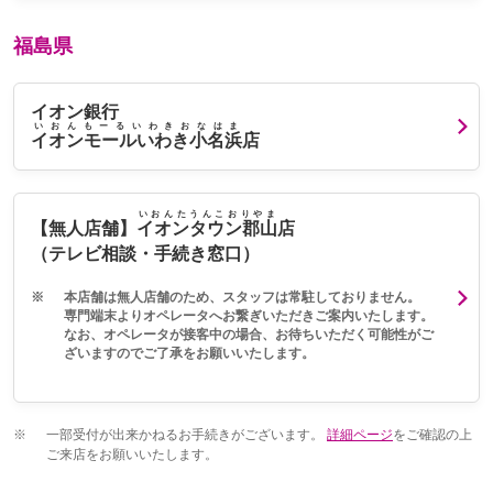
福島県
イオン銀行
いおんもーるいわきおなはま
イオンモールいわき小名浜
店
いおんたうんこおりやま
【無人店舗】
イオンタウン郡山
店
（テレビ相談・手続き窓口）
※
本店舗は無人店舗のため、スタッフは常駐しておりません。
専門端末よりオペレータへお繋ぎいただきご案内いたします。
なお、オペレータが接客中の場合、お待ちいただく可能性がご
ざいますのでご了承をお願いいたします。
※
一部受付が出来かねるお手続きがございます。
詳細ページ
をご確認の上
ご来店をお願いいたします。