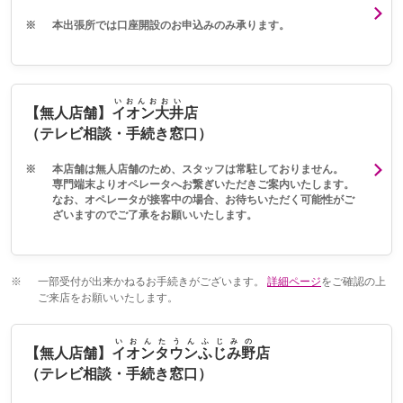
※
本出張所では口座開設のお申込みのみ承ります。
いおんおおい
【無人店舗】
イオン大井
店
（テレビ相談・手続き窓口）
※
本店舗は無人店舗のため、スタッフは常駐しておりません。
専門端末よりオペレータへお繋ぎいただきご案内いたします。
なお、オペレータが接客中の場合、お待ちいただく可能性がご
ざいますのでご了承をお願いいたします。
※
一部受付が出来かねるお手続きがございます。
詳細ページ
をご確認の上
ご来店をお願いいたします。
いおんたうんふじみの
【無人店舗】
イオンタウンふじみ野
店
（テレビ相談・手続き窓口）