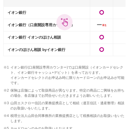
イオン銀行
イオン銀行（口座開設専用カウンター）
※1
イオン銀行 イオンのほけん相談
イオンのほけん相談 byイオン銀行
※1
イオン銀行(口座開設専用カウンター)では口座開設（イオンカードセレク
ト、イオン銀行キャッシュ+デビット）を承っております。
イオンカードセレクトのお申込み時に限りカードローンのお申込みが可能
です。
※2
保険は店舗によって取扱商品が異なります。特定の商品にご興味をお持ち
の場合、各店舗までお問合せいただきますようお願いいたします。
※3
山田エスクロー信託の業務提携店として相続（遺言信託・遺産整理）相談
のお取扱いをいたします。
※4
税理士法人山田合同事務所の業務提携店として税務相談のお取扱いをいた
します。
※5
カードローンのみのお取扱いとなります。